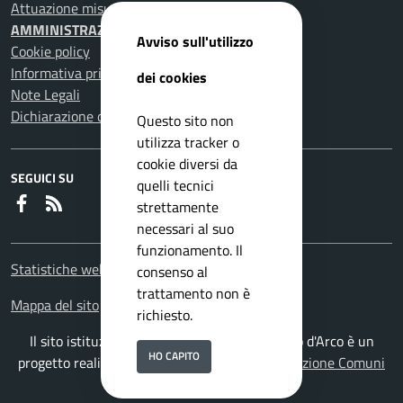
Attuazione misure PNRR
AMMINISTRAZIONE TRASPARENTE
Avviso sull'utilizzo
Cookie policy
Informativa privacy
dei cookies
Note Legali
Dichiarazione di accessibilità
Questo sito non
utilizza tracker o
cookie diversi da
SEGUICI SU
quelli tecnici
Faceboook
RSS
strettamente
necessari al suo
funzionamento. Il
Statistiche web
consenso al
trattamento non è
Mappa del sito
richiesto.
Il sito istituzionale del Comune di Pomigliano d'Arco è un
HO CAPITO
progetto realizzato da
ISWEB S.p.A.
con la
Soluzione Comuni
PNRR