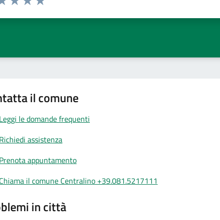
a 1 stelle su 5
aluta 2 stelle su 5
Valuta 3 stelle su 5
Valuta 4 stelle su 5
Valuta 5 stelle su 5
tatta il comune
Leggi le domande frequenti
Richiedi assistenza
Prenota appuntamento
Chiama il comune Centralino +39.081.5217111
blemi in città