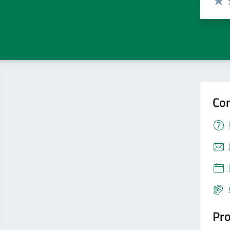
Valut
V
Con
Pro