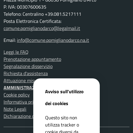
P. IVA: 00307600635
Telefono: Centralino +39.081.5217111
Posta Elettronica Certificata:
comune.pomiglianodarco@legalmail.it
Email:
info@comune.pomiglianodarco.na.it
Leggi le FAQ
Prenotazione appuntamento
Segnalazione disservizio
Richiesta d'assistenza
Attuazione misure PNRR
AMMINISTRAZIONE TRASPARENTE
Avviso sull'utilizzo
Cookie policy
Informativa privacy
dei cookies
Note Legali
Dichiarazione di accessibilità
Questo sito non
utilizza tracker o
cookie diversi da