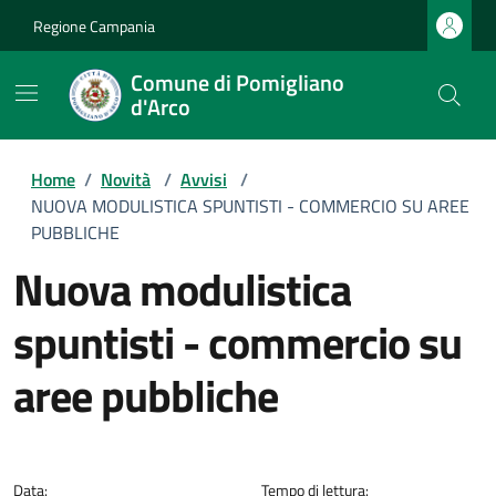
Regione Campania
Comune di Pomigliano
d'Arco
Home
/
Novità
/
Avvisi
/
NUOVA MODULISTICA SPUNTISTI - COMMERCIO SU AREE
PUBBLICHE
nuova modulistica
spuntisti - commercio su
aree pubbliche
Dettagli della notizia
Data:
Tempo di lettura: