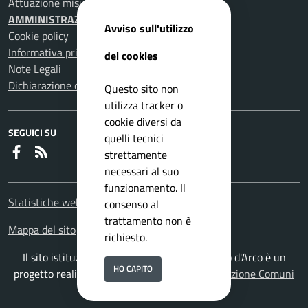
Attuazione misure PNRR
AMMINISTRAZIONE TRASPARENTE
Avviso sull'utilizzo
Cookie policy
Informativa privacy
dei cookies
Note Legali
Dichiarazione di accessibilità
Questo sito non
utilizza tracker o
cookie diversi da
SEGUICI SU
quelli tecnici
Faceboook
RSS
strettamente
necessari al suo
funzionamento. Il
Statistiche web
consenso al
trattamento non è
Mappa del sito
richiesto.
Il sito istituzionale del Comune di Pomigliano d'Arco è un
HO CAPITO
progetto realizzato da
ISWEB S.p.A.
con la
Soluzione Comuni
PNRR