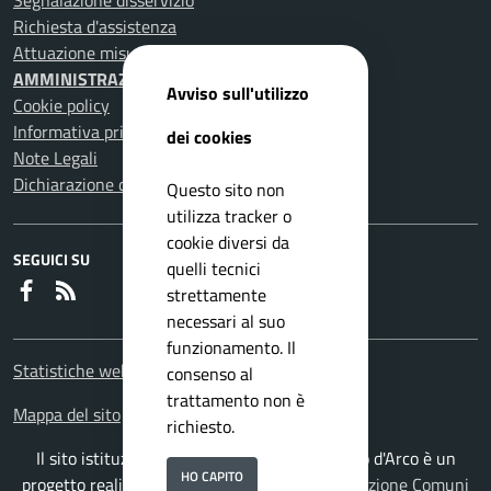
Segnalazione disservizio
Richiesta d'assistenza
Attuazione misure PNRR
AMMINISTRAZIONE TRASPARENTE
Avviso sull'utilizzo
Cookie policy
Informativa privacy
dei cookies
Note Legali
Dichiarazione di accessibilità
Questo sito non
utilizza tracker o
cookie diversi da
SEGUICI SU
quelli tecnici
Faceboook
RSS
strettamente
necessari al suo
funzionamento. Il
Statistiche web
consenso al
trattamento non è
Mappa del sito
richiesto.
Il sito istituzionale del Comune di Pomigliano d'Arco è un
HO CAPITO
progetto realizzato da
ISWEB S.p.A.
con la
Soluzione Comuni