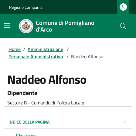
Regione Campania
Comune di Pomigliano
d'Arco
Home
/
Amministrazione
/
Personale Amministrativo
/
Naddeo Alfonso
Naddeo Alfonso
Dipendente
Settore 8 - Comando di Polizia Locale
INDICE DELLA PAGINA
Struttura