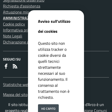
Segnalazione disservizio
Richiesta d'assistenza
Attuazione misure PNRR
AMMINISTRAZIONE TRASPARENTE
Avviso sull'utilizzo
Cookie policy
Informativa privacy
dei cookies
Note Legali
Dichiarazione di accessibilità
Questo sito non
utilizza tracker o
cookie diversi da
SEGUICI SU
quelli tecnici
Faceboook
RSS
strettamente
necessari al suo
funzionamento. Il
Statistiche web
consenso al
trattamento non è
Mappa del sito
richiesto.
Il sito istituzionale del Comune di Pomigliano d'Arco è un
HO CAPITO
progetto realizzato da
ISWEB S.p.A.
con la
Soluzione Comuni